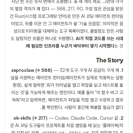
지난 한 주는 숫자 면에서 조용했다. 총 세 개의 레포. 그런데 각각
의 별점 격차가 꽤 컸다 — 588, 217, 90. 가장 많은 관심을 받은
건 Rust(시스템 프로그래밍 언어)로 만든 AI 코딩 에이전트 런타임
이었고, 뒤를 이은 건 그 에이전트가 쓸 '기술 모음집', 마지막은 음
성으로 타이핑을 대체하는 도구 목록이었다. 출발점도 만든 사람
도 달랐지만 흐름은 하나로 수렴했다.
AI가 직접 코드를 쓰는 시대
에 필요한 인프라를 누군가 바닥부터 쌓기 시작했다
는 것.
The Story
— 32개 도구, 9개 AI 공급자, 9개 채
1. zeptoclaw (⭐ 588)
널을 지원하는 에이전트 런타임(에이전트가 실제로 작동하는 실행
환경). 쉽게 말하면 'AI가 터미널을 열고 파일을 읽고 테스트를 돌
리는 것'을 가능하게 해주는 엔진이다. 예를 들어 "이 함수 버그 고
쳐줘"라고 입력하면, 에이전트가 파일을 직접 열고 수정하고 결과
를 확인한다. 사람이 중간에 복붙할 필요가 없다.
— Codex, Claude Code, Cursor 같
2. ok-skills (⭐ 217)
은 AI 코딩 도구들이 프로젝트를 처음 열었을 때 읽는 '플레이북(작
업 지침서)' 모음.
,
같은 파일에 "이 프