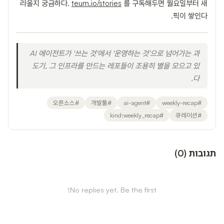
라올지 궁금하다.
teum.io/stories
를 구독해두면 월요일부터 새
픽이 쌓인다.
AI 에이전트가 '쓰는 것'에서 '운영하는 것'으로 넘어가는 과
도기, 그 인프라를 만드는 레포들이 조용히 별을 모으고 있
다.
오픈소스
#
개발툴
#
ai-agent
#
weekly-recap
#
kind:weekly_recap
#
큐레이션
#
תגובות
(
0
)
No replies yet. Be the first!