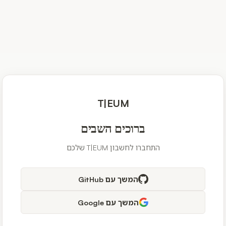
T|EUM
ברוכים השבים
התחברו לחשבון T|EUM שלכם
המשך עם GitHub
המשך עם Google