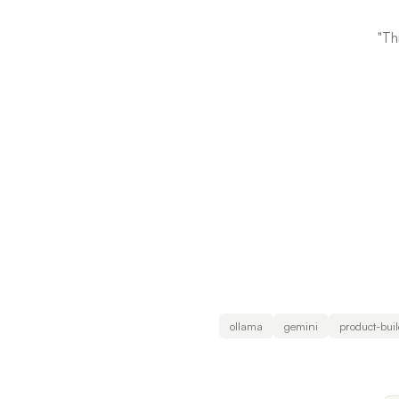
ollama
gemini
product-bui