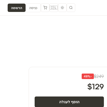
🇮🇱
כניסה
הרשמה
$249
48
%
-
$129
הוסף לעגלה