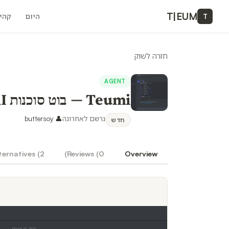
T
|
EUM
היום
קהי
T
חזרה לשוק
AGENT
Teumi — בוט סוכנות AI לדיסקורד (בונה מוצרים + שיווק + ניטור)
נרשם לאחרונה
👤
buttersoy
חדש
ternatives (
2
)
Reviews (
0
Overview