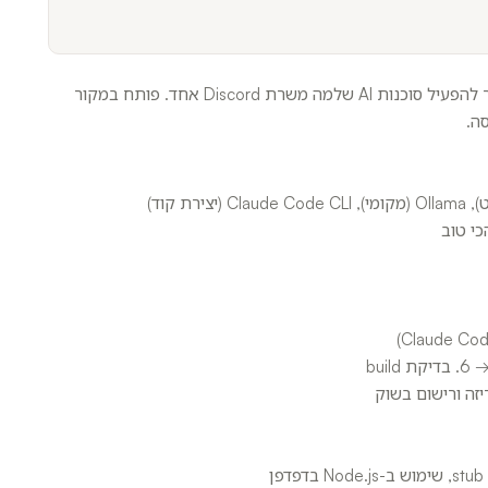
Teumi (טיומי) הוא בוט Discord ברמת ייצור שמאפשר להפעיל סוכנות AI שלמה משרת Discord אחד. פותח במקור