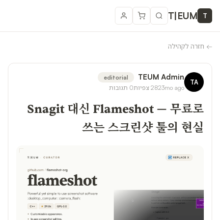
T
|
EUM
T
←
חזרה לקהילה
TEUM Admin
editorial
TA
3mo ago
282
צפיות
0
תגובות
Snagit 대신 Flameshot — 무료로
쓰는 스크린샷 툴의 현실