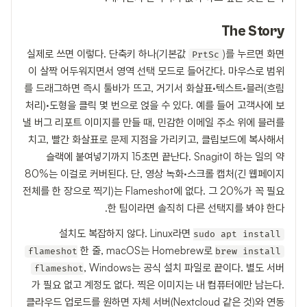
The Story
실제로 쓰면 이렇다. 단축키 하나(기본값
)를 누르면 화면
PrtSc
이 살짝 어두워지면서 영역 선택 모드로 들어간다. 마우스로 범위
를 드래그하면 즉시 툴바가 뜨고, 거기서 화살표·텍스트·블러(흐림
처리)·도형을 클릭 몇 번으로 얹을 수 있다. 예를 들어 고객사에 보
낼 버그 리포트 이미지를 만들 때, 민감한 이메일 주소 위에 블러를
치고, 빨간 화살표로 문제 지점을 가리키고, 클립보드에 복사해서
슬랙에 붙여넣기까지 15초면 끝난다. Snagit이 하는 일의 약
80%는 이걸로 커버된다. 단, 영상 녹화·스크롤 캡처(긴 웹페이지
전체를 한 장으로 찍기)는 Flameshot에 없다. 그 20%가 꼭 필요
한 팀이라면 솔직히 다른 선택지를 봐야 한다.
설치도 복잡하지 않다. Linux라면
sudo apt install
한 줄, macOS는 Homebrew로
flameshot
brew install
, Windows는 공식 설치 파일로 끝이다. 별도 서버
flameshot
가 필요 없고 계정도 없다. 찍은 이미지는 내 컴퓨터에만 남는다.
클라우드 업로드를 원하면 자체 서버(Nextcloud 같은 것)와 연동