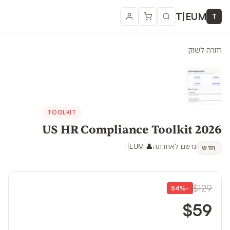
T
|
EUM
T
חזרה לשוק
TOOLKIT
US HR Compliance Toolkit 2026
נרשם לאחרונה
👤
T|EUM
חדש
$129
54
%
-
$59