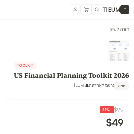
T
|
EUM
T
חזרה לשוק
TOOLKIT
US Financial Planning Toolkit 2026
נרשם לאחרונה
👤
T|EUM
חדש
$99
51
%
-
$49