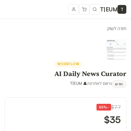
T
|
EUM
T
חזרה לשוק
WORKFLOW
AI Daily News Curator
נרשם לאחרונה
👤
T|EUM
חדש
$77
55
%
-
$35