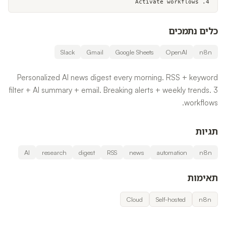
4. Activate workflows
כלים נתמכים
Slack
Gmail
Google Sheets
OpenAI
n8n
Personalized AI news digest every morning. RSS + keyword
filter + AI summary + email. Breaking alerts + weekly trends. 3
workflows.
תגיות
AI
research
digest
RSS
news
automation
n8n
תאימות
Cloud
Self-hosted
n8n