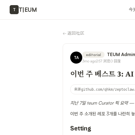
T
|
EUM
今
T
←
返回社区
TEUM Admi
editorial
TA
3mo ago
257
浏览
0
回复
이번 주 베스트 3: 
来源
github.com/qhkm/zeptoclaw
지난 7일 teum Curator 픽 요
이번 주 소개된 레포 3개를 나란히 놓
Setting