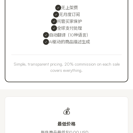
无上架费
✓
无月度订阅
✓
托管买家保护
✓
全球支付处理
✓
自动翻译（10种语言）
✓
AI驱动的商品描述生成
✓
Simple, transparent pricing. 20% commission on each sale
covers everything.
💰
最低价格
每件商品最低$10.00 USD。