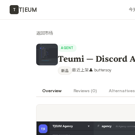
T
|
EUM
今
T
返回市场
AGENT
Teumi — Disco
最近上架
👤
buttersoy
新品
Overview
Reviews (
0
)
Alternatives