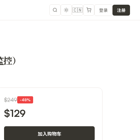
🇨🇳
登录
注册
 监控）
$249
-
48
%
$129
加入购物车