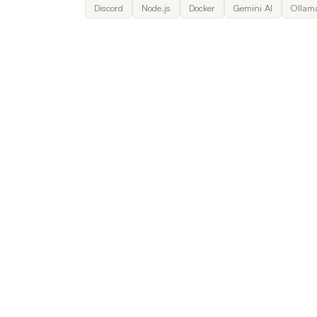
Discord
Node.js
Docker
Gemini AI
Ollam