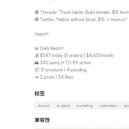
🟣 Threads: "Track habits. Build streaks. $15 teum
🔵 Twitter: "Habits without bloat. $15 → teum.io"
!report:
📊 Daily Report
💰 $247 today (3 orders) | $4,631/month
👥 342 users (+7) | 89 active
📦 31 products | 4 pending
📣 2 posts | 34 likes
标签
discord
ai-agent
marketing
automation
pro
兼容性