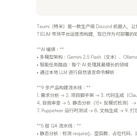
Teumi（特米）是一款生产级 Discord 机器人，
T|EUM 市场平台运营而构建，现已作为可部署的
**AI 编排：**
• 多模型架构：Gemini 2.5 Flash（文本）、Olla
• 智能任务路由：每个 AI 处理其最擅长的领域
• 通过本地 LLM 进行自然语言命令解析
**9 步产品构建流水线：**
1. 需求分析 → 2. 项目脚手架 → 3. 代码生成（Clau
4. 自我审查 → 5. 静态分析（15+ 反模式检测） →
7. Puppeteer 运行时测试 → 8. 文档生成 → 9
**5 层 QA 流水线：**
• 静态分析：检测 require()、空函数、占位代码、