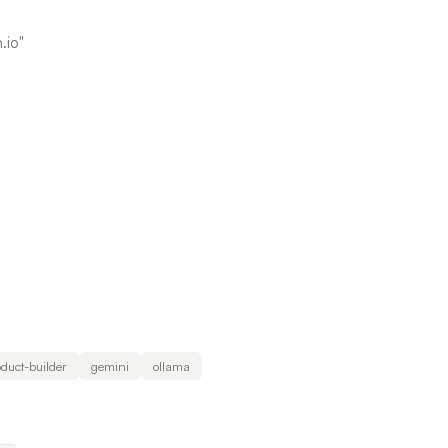
.io"
duct-builder
gemini
ollama