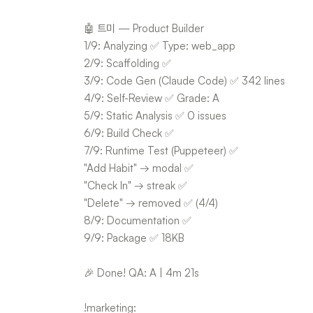
🤖 트미 — Product Builder
1/9: Analyzing ✅ Type: web_app
2/9: Scaffolding ✅
3/9: Code Gen (Claude Code) ✅ 342 lines
4/9: Self-Review ✅ Grade: A
5/9: Static Analysis ✅ 0 issues
6/9: Build Check ✅
7/9: Runtime Test (Puppeteer) ✅
"Add Habit" → modal ✅
"Check In" → streak ✅
"Delete" → removed ✅ (4/4)
8/9: Documentation ✅
9/9: Package ✅ 18KB
🎉 Done! QA: A | 4m 21s
!marketing: