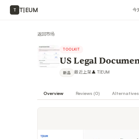
T
|
EUM
今
T
返回市场
TOOLKIT
US Legal Document
最近上架
👤
T|EUM
新品
Overview
Reviews (
0
)
Alternatives