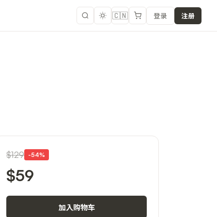
🇨🇳
登录
注册
$129
-
54
%
$59
加入购物车