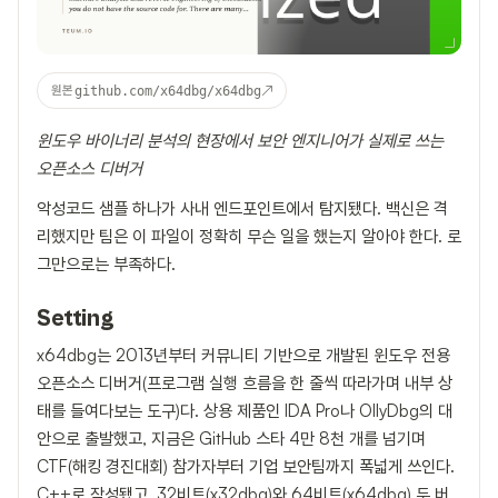
↗
원본
github.com/x64dbg/x64dbg
윈도우 바이너리 분석의 현장에서 보안 엔지니어가 실제로 쓰는
오픈소스 디버거
악성코드 샘플 하나가 사내 엔드포인트에서 탐지됐다. 백신은 격
리했지만 팀은 이 파일이 정확히 무슨 일을 했는지 알아야 한다. 로
그만으로는 부족하다.
Setting
x64dbg는 2013년부터 커뮤니티 기반으로 개발된 윈도우 전용
오픈소스 디버거(프로그램 실행 흐름을 한 줄씩 따라가며 내부 상
태를 들여다보는 도구)다. 상용 제품인 IDA Pro나 OllyDbg의 대
안으로 출발했고, 지금은 GitHub 스타 4만 8천 개를 넘기며
CTF(해킹 경진대회) 참가자부터 기업 보안팀까지 폭넓게 쓰인다.
C++로 작성됐고, 32비트(x32dbg)와 64비트(x64dbg) 두 버