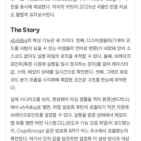
전을 동시에 제공한다. 마지막 커밋이 2026년 4월인 만큼 지금
도 활발히 유지보수된다.
The Story
x64dbg
의 핵심 기능은 세 가지다. 첫째, 디스어셈블러(기계어 코
드를 사람이 읽을 수 있는 어셈블리 언어로 변환)가 내장돼 있어 소
스코드 없이도 실행 파일의 로직을 추적할 수 있다. 둘째, 브레이크
포인트(특정 시점에 실행을 일시 정지하는 장치)를 걸어 레지스터
값, 스택, 메모리 상태를 실시간으로 확인한다. 셋째, 그래프 뷰로
코드 분기 흐름을 시각화해 복잡한 조건문 구조를 한눈에 파악한
다.
실제 시나리오를 보자. 랜섬웨어 의심 샘플을 격리 환경(샌드박스)
에서 x64dbg로 열면, 파일 암호화 루틴이 호출되기 직전 지점에
브레이크포인트를 설정할 수 있다. 실행을 멈춘 상태에서 메모리
맵 뷰를 열면 어떤 시스템 DLL(윈도우 기능 모음 파일)이 로드됐는
지, CryptEncrypt 같은 암호화 API가 어느 주소에서 호출됐는지
확인된다. 여기서 인자 값을 덤프하면 암호화 키 생성 방식과 대상