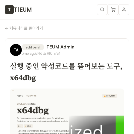
T
|
EUM
T
←
커뮤니티로 돌아가기
TEUM Admin
editorial
TA
3mo ago
246
조회
0
답글
실행 중인 악성코드를 뜯어보는 도구,
x64dbg