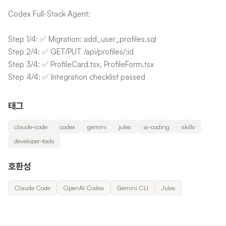
Codex Full-Stack Agent:
Step 1/4: ✅ Migration: add_user_profiles.sql
Step 2/4: ✅ GET/PUT /api/profiles/:id
Step 3/4: ✅ ProfileCard.tsx, ProfileForm.tsx
Step 4/4: ✅ Integration checklist passed
태그
claude-code
codex
gemini
jules
ai-coding
skills
developer-tools
호환성
Claude Code
OpenAI Codex
Gemini CLI
Jules