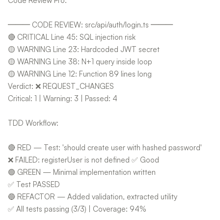
Code Review Pro:
═══ CODE REVIEW: src/api/auth/login.ts ═══
🔴 CRITICAL Line 45: SQL injection risk
🟡 WARNING Line 23: Hardcoded JWT secret
🟡 WARNING Line 38: N+1 query inside loop
🟡 WARNING Line 12: Function 89 lines long
Verdict: ❌ REQUEST_CHANGES
Critical: 1 | Warning: 3 | Passed: 4
TDD Workflow:
🔴 RED — Test: 'should create user with hashed password'
❌ FAILED: registerUser is not defined ✅ Good
🟢 GREEN — Minimal implementation written
✅ Test PASSED
🔵 REFACTOR — Added validation, extracted utility
✅ All tests passing (3/3) | Coverage: 94%