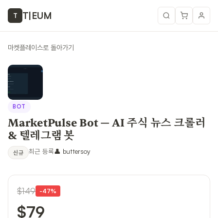
T
|
EUM
T
마켓플레이스로 돌아가기
BOT
MarketPulse Bot — AI 주식 뉴스 크롤러
& 텔레그램 봇
최근 등록
👤
buttersoy
신규
$149
-
47
%
$79