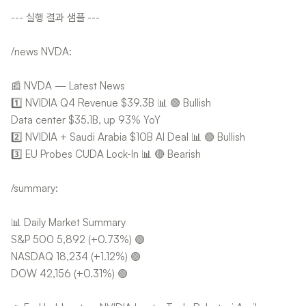
--- 실행 결과 샘플 ---
/news NVDA:
📰 NVDA — Latest News
1️⃣ NVIDIA Q4 Revenue $39.3B 📊 🟢 Bullish
Data center $35.1B, up 93% YoY
2️⃣ NVIDIA + Saudi Arabia $10B AI Deal 📊 🟢 Bullish
3️⃣ EU Probes CUDA Lock-In 📊 🔴 Bearish
/summary:
📊 Daily Market Summary
S&P 500 5,892 (+0.73%) 🟢
NASDAQ 18,234 (+1.12%) 🟢
DOW 42,156 (+0.31%) 🟢