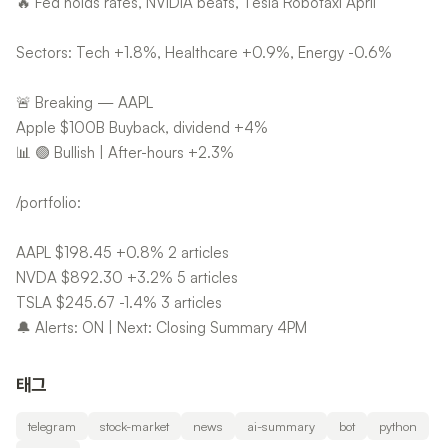
🔥 Fed holds rates, NVIDIA beats, Tesla Robotaxi April
Sectors: Tech +1.8%, Healthcare +0.9%, Energy -0.6%
🚨 Breaking — AAPL
Apple $100B Buyback, dividend +4%
📊 🟢 Bullish | After-hours +2.3%
/portfolio:
AAPL $198.45 +0.8% 2 articles
NVDA $892.30 +3.2% 5 articles
TSLA $245.67 -1.4% 3 articles
🔔 Alerts: ON | Next: Closing Summary 4PM
태그
telegram
stock-market
news
ai-summary
bot
python