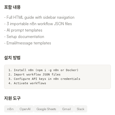
포함 내용
- Full HTML guide with sidebar navigation
- 3 importable n8n workflow JSON files
- AI prompt templates
- Setup documentation
- Email/message templates
설치 방법
1. Install n8n (npm i -g n8n or Docker)

2. Import workflow JSON files

3. Configure API keys in n8n credentials

4. Activate workflows
지원 도구
n8n
OpenAI
Google Sheets
Gmail
Slack