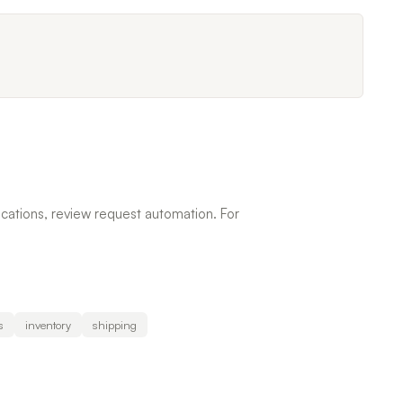
fications, review request automation. For
s
inventory
shipping