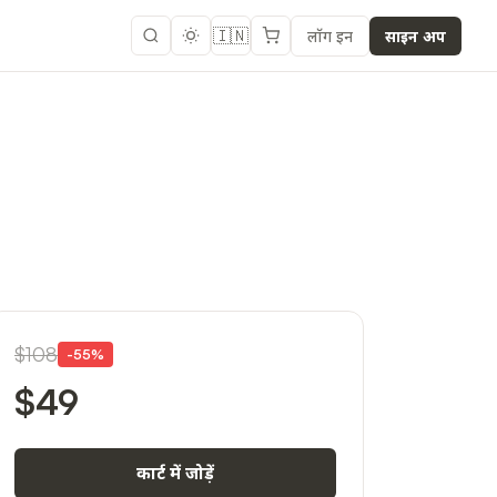
🇮🇳
लॉग इन
साइन अप
$108
-
55
%
$49
कार्ट में जोड़ें