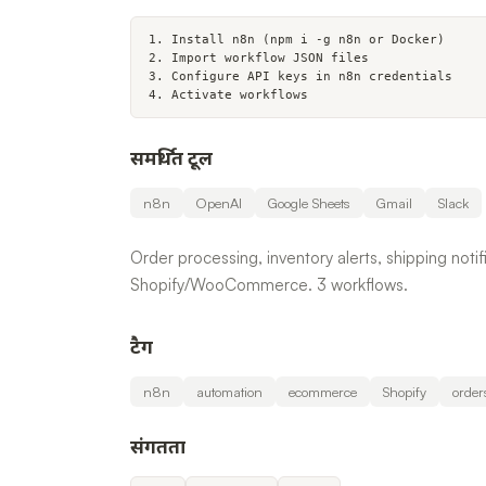
1. Install n8n (npm i -g n8n or Docker)

2. Import workflow JSON files

3. Configure API keys in n8n credentials

4. Activate workflows
समर्थित टूल
n8n
OpenAI
Google Sheets
Gmail
Slack
Order processing, inventory alerts, shipping noti
Shopify/WooCommerce. 3 workflows.
टैग
n8n
automation
ecommerce
Shopify
order
संगतता