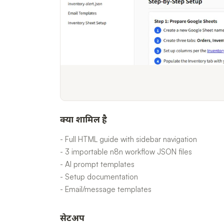
क्या शामिल है
- Full HTML guide with sidebar navigation
- 3 importable n8n workflow JSON files
- AI prompt templates
- Setup documentation
- Email/message templates
सेटअप