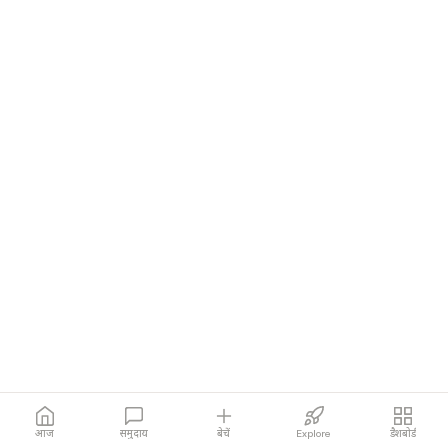
आज
समुदाय
बेचें
Explore
डैशबोर्ड