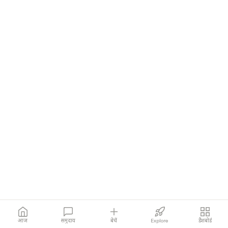
आज
समुदाय
बेचें
Explore
डैशबोर्ड