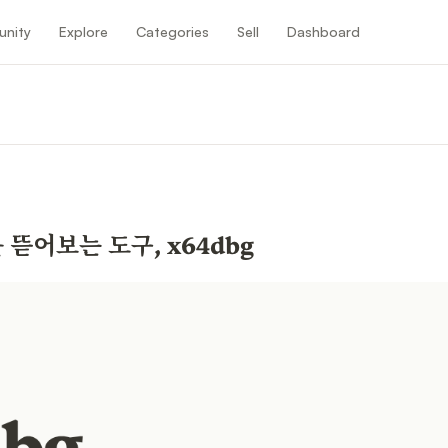
nity
Explore
Categories
Sell
Dashboard
n
뜯어보는 도구, x64dbg