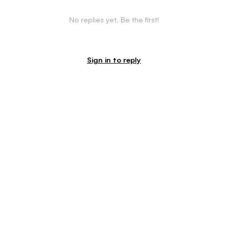
No replies yet. Be the first!
Sign in to reply