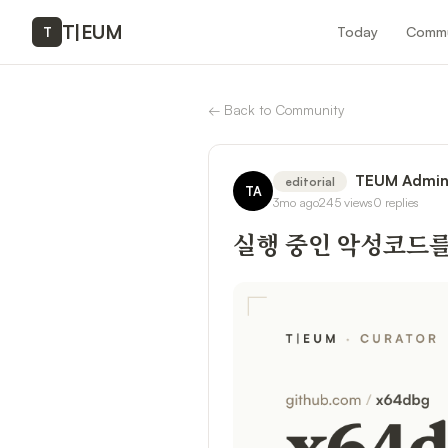
T
|
EUM
Today
Commu
T
←
Back to Community
TEUM Admi
editorial
TA
3mo ago
245
views
0
replies
실행 중인 악성코드를 