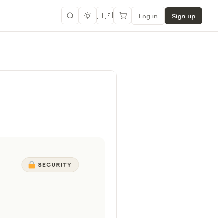
🇺🇸
Log in
Sign up