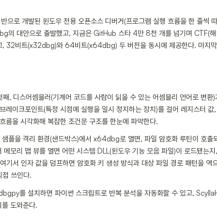
 기반으로 개발된 윈도우 전용 오픈소스 디버거(프로그램 실행 흐름을 한 줄씩 
llyDbg의 대안으로 출발했고, 지금은 GitHub 스타 4만 8천 개를 넘기며 CT
 32비트(x32dbg)와 64비트(x64dbg) 두 버전을 동시에 제공한다. 마지
 첫째, 디스어셈블러(기계어 코드를 사람이 읽을 수 있는 어셈블리 언어로 변환
, 브레이크포인트(특정 시점에 실행을 일시 정지하는 장치)를 걸어 레지스터 값,
기 흐름을 시각화해 복잡한 조건문 구조를 한눈에 파악한다.
 샘플을 격리 환경(샌드박스)에서 x64dbg로 열면, 파일 암호화 루틴이 호
메모리 맵 뷰를 열면 어떤 시스템 DLL(윈도우 기능 모음 파일)이 로드됐는지, Cr
여기서 인자 값을 덤프하면 암호화 키 생성 방식과 대상 파일 경로 패턴을 역으
직접 쓰인다.
bgpy를 설치하면 파이썬 스크립트로 반복 분석을 자동화할 수 있고, Scylla
회를 도와준다.