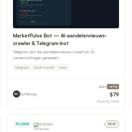
MarketPulse Bot — AI-aandelennieuws-
crawler & Telegram-bot
Telegram-bot die aandelennieuws crawlt en AI-
samenvattingen genereert.
telegram
stock-market
news
$149
-
47
%
$79
buttersoy
BU
Recently listed
PLUGIN
NEW
US/Global