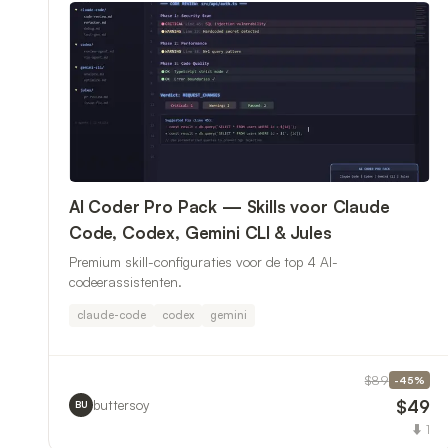
AI Coder Pro Pack — Skills voor Claude
Code, Codex, Gemini CLI & Jules
Premium skill-configuraties voor de top 4 AI-
codeerassistenten.
claude-code
codex
gemini
$89
-
45
%
$49
buttersoy
BU
⬇
1