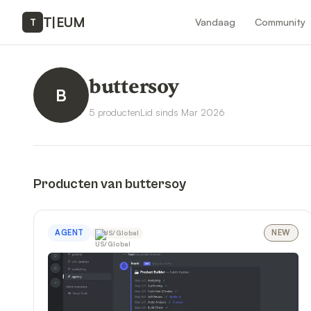
T
|
EUM
Vandaag
Community
T
buttersoy
B
5 producten
Lid sinds Mar 2026
Producten van buttersoy
AGENT
NEW
US/Global