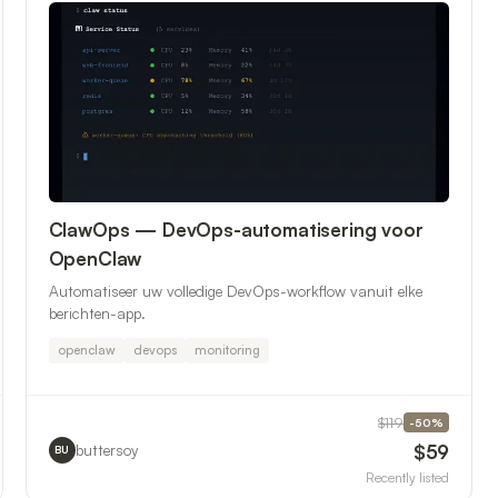
ClawOps — DevOps-automatisering voor
OpenClaw
Automatiseer uw volledige DevOps-workflow vanuit elke
berichten-app.
openclaw
devops
monitoring
$119
-
50
%
$59
buttersoy
BU
Recently listed