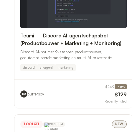
Teumi — Discord AI-agentschapsbot
(Productbouwer + Marketing + Monitoring)
Discord AI-bot met 9-stappen productbouwer,
geautomatiseerde marketing en multi-AI-orkestratie.
discord
ai-agent
marketing
$249
-
48
%
$129
buttersoy
BU
Recently listed
TOOLKIT
NEW
US/Global