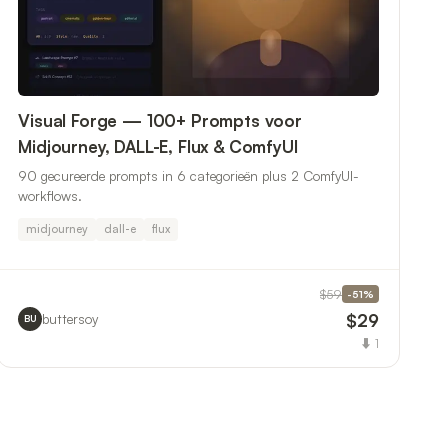
Visual Forge — 100+ Prompts voor
Midjourney, DALL-E, Flux & ComfyUI
90 gecureerde prompts in 6 categorieën plus 2 ComfyUI-
workflows.
midjourney
dall-e
flux
$59
-
51
%
$29
buttersoy
BU
⬇
1