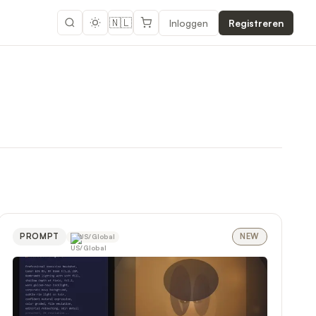
🇳🇱
Inloggen
Registreren
PROMPT
NEW
US/Global