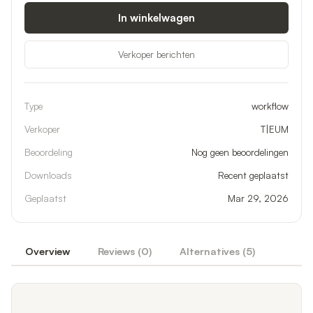
In winkelwagen
Verkoper berichten
Type
workflow
Verkoper
T|EUM
Beoordeling
Nog geen beoordelingen
Downloads
Recent geplaatst
Geplaatst
Mar 29, 2026
Overview
Reviews (
0
)
Alternatives (
5
)