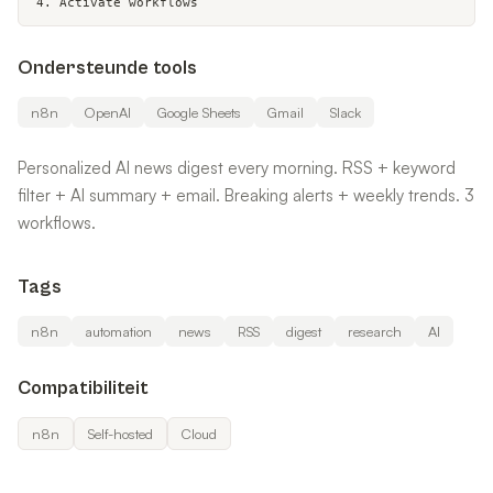
4. Activate workflows
Ondersteunde tools
n8n
OpenAI
Google Sheets
Gmail
Slack
Personalized AI news digest every morning. RSS + keyword
filter + AI summary + email. Breaking alerts + weekly trends. 3
workflows.
Tags
n8n
automation
news
RSS
digest
research
AI
Compatibiliteit
n8n
Self-hosted
Cloud