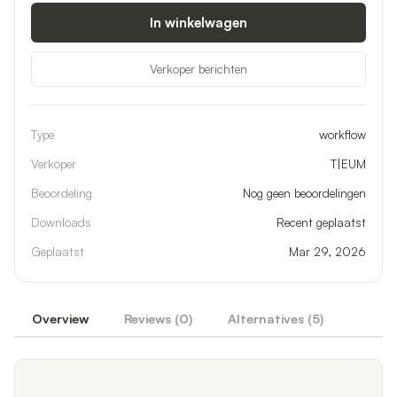
In winkelwagen
Verkoper berichten
Type
workflow
Verkoper
T|EUM
Beoordeling
Nog geen beoordelingen
Downloads
Recent geplaatst
Geplaatst
Mar 29, 2026
Overview
Reviews (
0
)
Alternatives (
5
)