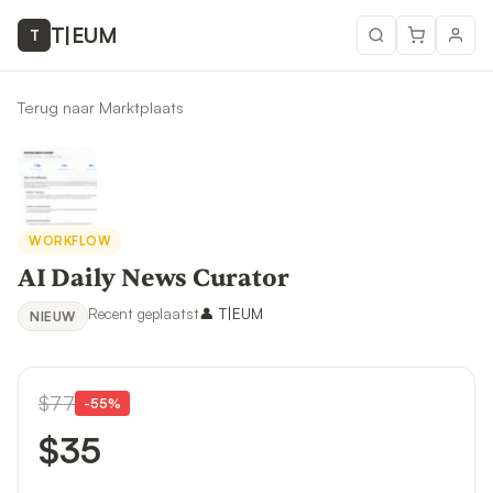
T
|
EUM
T
Terug naar Marktplaats
WORKFLOW
AI Daily News Curator
Recent geplaatst
👤
T|EUM
NIEUW
$77
-
55
%
$35