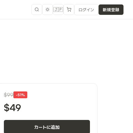
🇯🇵
ログイン
新規登録
$99
-
51
%
$49
カートに追加