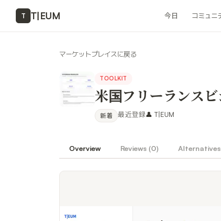
T
|
EUM
今日
コミュニ
T
マーケットプレイスに戻る
TOOLKIT
米国フリーランスビジ
最近登録
👤
T|EUM
新着
Overview
Reviews (
0
)
Alternatives