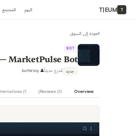
T
|
EUM
اليوم
المجتمع
T
العودة إلى السوق
BOT
MarketPulse Bot — زاحف أخبار الأسهم بالذكاء الاصطناعي وبوت تيليجرام
مُدرج حديثاً
👤
buttersoy
جديد
ternatives (
1
)
Reviews (
0
Overview