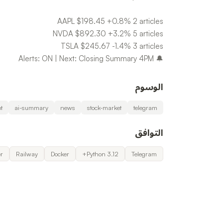
🔔 Alerts: ON | Next: Closing Summary 4PM
الوسوم
t
ai-summary
news
stock-market
telegram
التوافق
r
Railway
Docker
Python 3.12+
Telegram