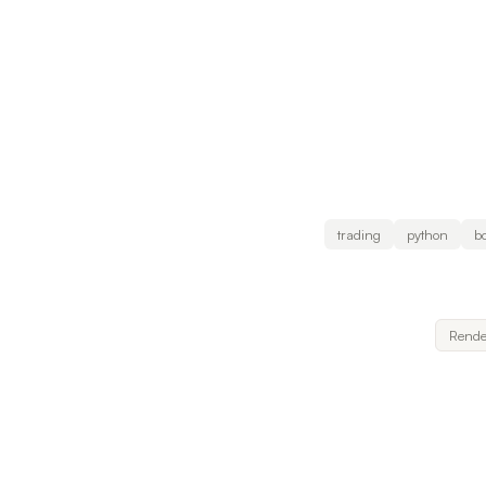
trading
python
bo
Rende