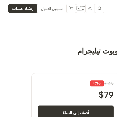
🇦🇪
تسجيل الدخول
إنشاء حساب
$149
47
%
-
$79
أضف إلى السلة