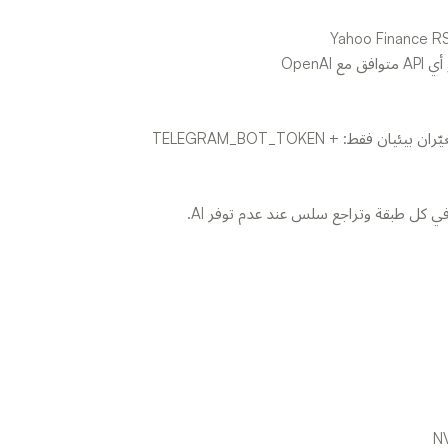
**النشر:** Docker بأمر واحد، Railway أو Render. متغيّران بيئيان فقط: TELEGRAM_BOT_TOKEN +