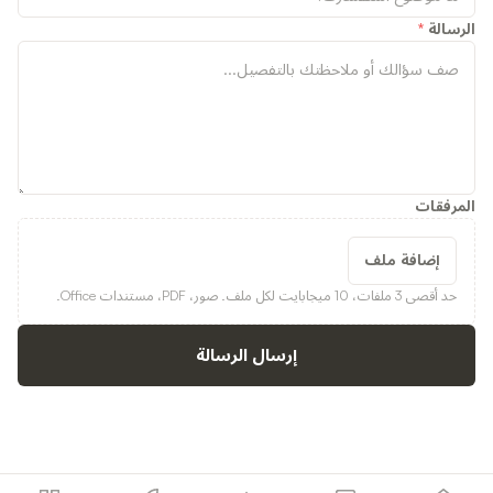
الرسالة
*
المرفقات
إضافة ملف
حد أقصى 3 ملفات، 10 ميجابايت لكل ملف. صور، PDF، مستندات Office.
إرسال الرسالة